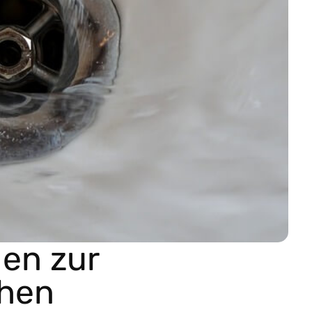
den zur
chen