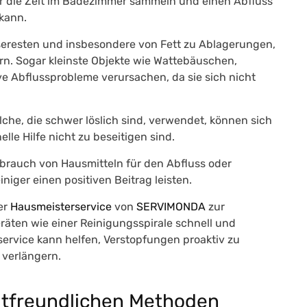
ber die Zeit im Badezimmer sammeln und einen Abfluss
 kann.
seresten und insbesondere von Fett zu Ablagerungen
,
rn. Sogar kleinste Objekte wie Wattebäuschen,
e Abflussprobleme verursachen, da sie sich nicht
lche, die schwer löslich sind, verwendet, können sich
lle Hilfe nicht zu beseitigen sind.
brauch von Hausmitteln für den Abfluss oder
iger einen positiven Beitrag leisten.
er
Hausmeisterservice
von
SERVIMONDA
zur
räten wie einer Reinigungsspirale schnell und
service kann helfen, Verstopfungen proaktiv zu
 verlängern.
ltfreundlichen Methoden