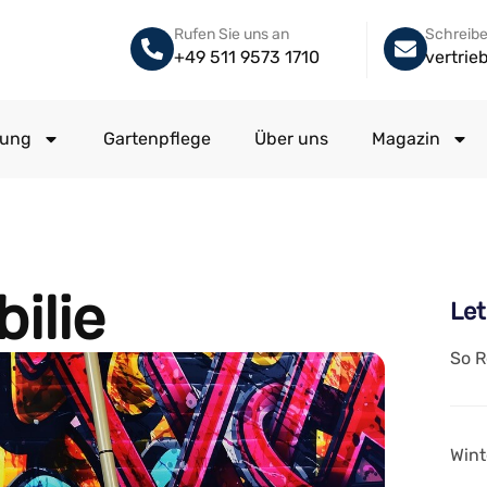
Rufen Sie uns an
Schreibe
+49 511 9573 1710
vertri
gung
Gartenpflege
Über uns
Magazin
ilie
Let
So R
Wint