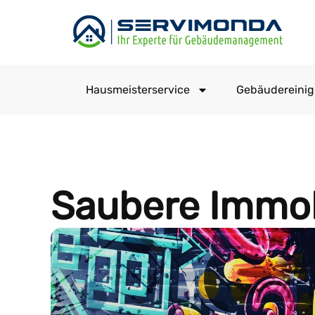
Hausmeisterservice
Gebäudereini
Saubere Immob