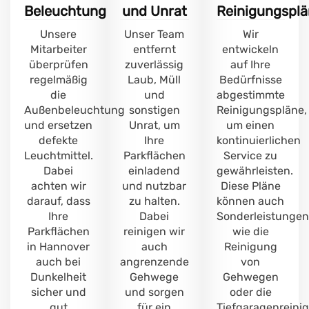
Beleuchtung
und Unrat
Reinigungsplä
Unsere
Unser Team
Wir
Mitarbeiter
entfernt
entwickeln
überprüfen
zuverlässig
auf Ihre
regelmäßig
Laub, Müll
Bedürfnisse
die
und
abgestimmte
Außenbeleuchtung
sonstigen
Reinigungspläne,
und ersetzen
Unrat, um
um einen
defekte
Ihre
kontinuierlichen
Leuchtmittel.
Parkflächen
Service zu
Dabei
einladend
gewährleisten.
achten wir
und nutzbar
Diese Pläne
darauf, dass
zu halten.
können auch
Ihre
Dabei
Sonderleistungen
Parkflächen
reinigen wir
wie die
in Hannover
auch
Reinigung
auch bei
angrenzende
von
Dunkelheit
Gehwege
Gehwegen
sicher und
und sorgen
oder die
gut
für ein
Tiefgaragenreini