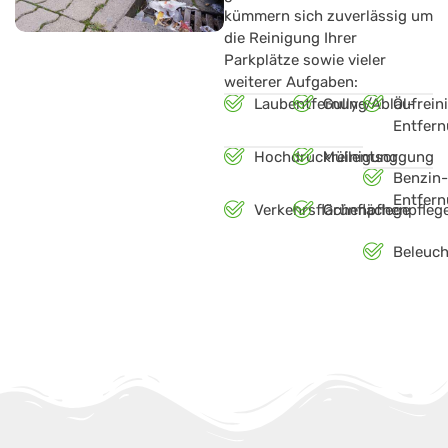
kümmern sich zuverlässig um
die Reinigung Ihrer
Parkplätze sowie vieler
weiterer Aufgaben:
Öl-
Laubentfernung
Gully-/Ablaufrein
Entfer
Hochdruckreinigung
Müllentsorgung
Benzin-
Entfer
Verkehrsflächenpflege
Grünflächenpfleg
Beleuch