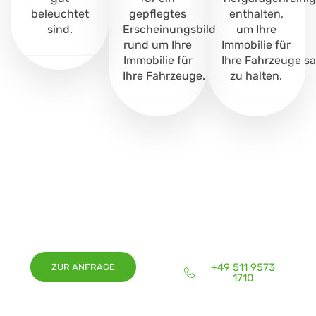
beleuchtet
gepflegtes
enthalten,
sind.
Erscheinungsbild
um Ihre
rund um Ihre
Immobilie für
Immobilie für
Ihre
Fahrzeuge
sa
Ihre
Fahrzeuge
.
zu halten.
JETZT PARKPLATZREINIGUNG ANFRAGEN
Jetzt
persönliches
und
kostenloses
Angebot anfordern.
+49 511 9573
ZUR ANFRAGE
1710