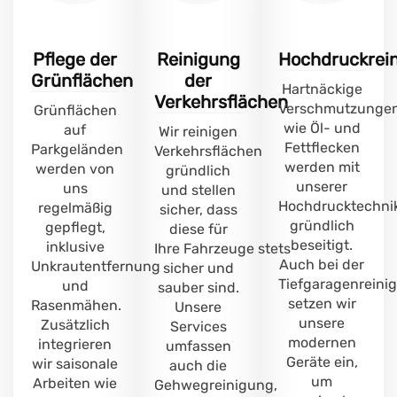
Pflege der
Reinigung
Hochdruckrei
Grünflächen
der
Hartnäckige
Verkehrsflächen
Verschmutzunge
Grünflächen
wie Öl- und
auf
Wir reinigen
Fettflecken
Parkgeländen
Verkehrsflächen
werden mit
werden von
gründlich
unserer
uns
und stellen
Hochdrucktechni
regelmäßig
sicher, dass
gründlich
gepflegt,
diese für
beseitigt.
inklusive
Ihre
Fahrzeuge
stets
Auch bei der
Unkrautentfernung
sicher und
Tiefgaragenreini
und
sauber sind.
setzen wir
Rasenmähen.
Unsere
unsere
Zusätzlich
Services
modernen
integrieren
umfassen
Geräte ein,
wir saisonale
auch die
um
Arbeiten wie
Gehwegreinigung,