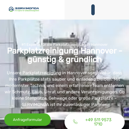
#1 Experte für die Parkplatzreinigung in Hannover
Parkplatzreinigung Hannover -
günstig & gründlich
Unsere
Parkplatzreinigung in Hannover
sorgt dafür, dass
Ihre Parkplätze stets sauber und einladend bleiben. Mit
modernster Technik und einem erfahrenen Team entfernen
wir Schmutz, Laub, Unrat und andere Verunreinigungen. Ob
kleine Stellplätze, Gehwege oder große Parkplätze –
SERVIMONDA ist Ihr zuverlässiger Partner.
+49 511 9573
Anfrageformular
1710