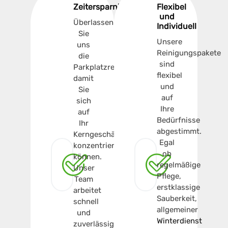
Zeitersparnis
Flexibel
und
Überlassen
Individuell
Sie
Unsere
uns
Reinigungspakete
die
sind
Parkplatzreinigung,
flexibel
damit
und
Sie
auf
sich
Ihre
auf
Bedürfnisse
Ihr
abgestimmt.
Kerngeschäft
Egal
konzentrieren
ob
können.
regelmäßige
Unser
Pflege,
Team
erstklassige
arbeitet
Sauberkeit,
schnell
allgemeiner
und
Winterdienst
zuverlässig.