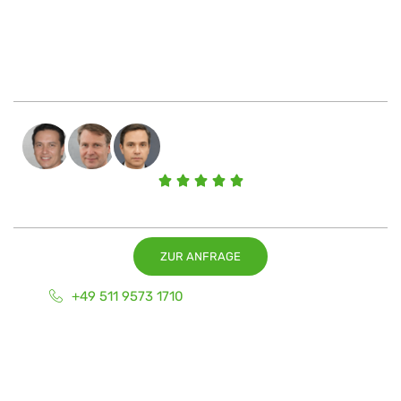
JETZT ANFRAGEN
Parkplatzreinigung von Profis. Jetzt
kostenloses
und
unverbindliches
Angebot anfordern.
Kundenbewertungen
ZUR ANFRAGE
+49 511 9573 1710