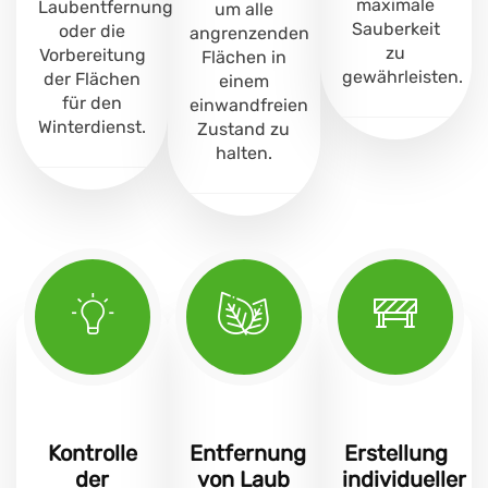
maximale
Laubentfernung
um alle
Sauberkeit
oder die
angrenzenden
zu
Vorbereitung
Flächen in
gewährleisten.
der Flächen
einem
für den
einwandfreien
Winterdienst.
Zustand zu
halten.
Kontrolle
Entfernung
Erstellung
der
von Laub
individueller