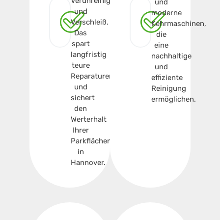
Verunreinigungen
und
und
moderne
Verschleiß.
Kehrmaschinen,
Das
die
spart
eine
langfristig
nachhaltige
teure
und
Reparaturen
effiziente
und
Reinigung
sichert
ermöglichen.
den
Werterhalt
Ihrer
Parkflächen
in
Hannover.