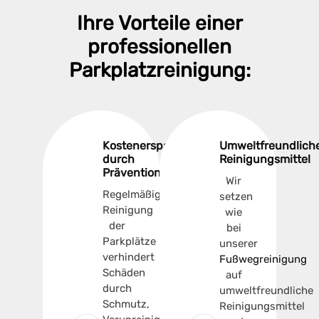
Ihre Vorteile einer
professionellen
Parkplatzreinigung:
Kostenersparnis
Umweltfreundlich
durch
Reinigungsmittel
Prävention
Wir
Regelmäßige
setzen
Reinigung
wie
der
bei
Parkplätze
unserer
verhindert
Fußwegreinigung
Schäden
auf
durch
umweltfreundliche
Schmutz,
Reinigungsmittel