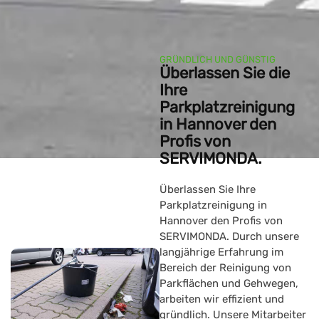
GRÜNDLICH UND GÜNSTIG
Überlassen Sie die
Ihre
Parkplatzreinigung
in Hannover den
Profis von
SERVIMONDA.
Überlassen Sie Ihre
Parkplatzreinigung in
Hannover
den Profis von
SERVIMONDA. Durch unsere
langjährige Erfahrung
im
Bereich der Reinigung von
Parkflächen und Gehwegen,
arbeiten wir effizient und
gründlich. Unsere Mitarbeiter