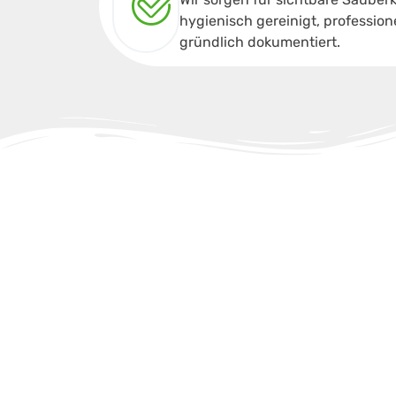
hygienisch gereinigt, profession
gründlich dokumentiert.
Sie benötigen eine Büroreinig
der Region? Gern erstellen wir 
individuelles
und
kostenloses
A