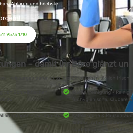
nbare Abläufe und höchste
ordern!
511 9573 1710
ungen – damit Ihr Büro glänzt und
n – wir sorgen dafür, dass Ihre Büroflächen täglich frisch
Überblick:
g von Schreibtischen,
Küchenreinigung - Reinigu
dlich.
für hygienische, saubere 
llen Belägen – ob Teppich,
Kaffeeküche & Pausenraum-
Schuss: Arbeitsflächen sau
startklar und alles Wichtig