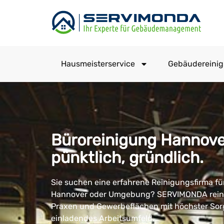
Hausmeisterservice
Gebäudereini
Büroreinigung Hannover
pünktlich, gründlich.
Sie suchen eine erfahrene Reinigungsfirma für
Hannover oder Umgebung? SERVIMONDA reini
Praxen und Gewerbeflächen mit höchster Sorgf
einladendes Arbeitsumfeld.