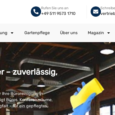
Rufen Sie uns an
Schreibe
+49 511 9573 1710
vertri
gung
Gartenpflege
Über uns
Magazin
 – zuverlässig,
 Ihre Büroreinigung in
gt Büros, Konferenzräume,
alt – für ein gepflegtes,