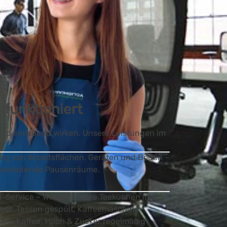
 funktioniert
 und einladend wirken. Unsere Leistungen im
ng von Arbeitsflächen, Geräten und Böden –
& einladende Pausenräume.
Service – Wir halten Ihre Teeküchen in
ber, Tassen gespült, Kaffeemaschine
e wie Kaffee, Milch & Zucker regelmäßig