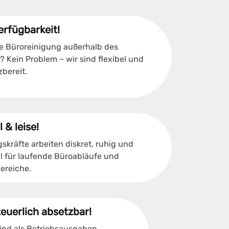
erfügbarkeit!
e Büroreinigung außerhalb des
 Kein Problem – wir sind flexibel und
zbereit.
 & leise!
skräfte arbeiten diskret, ruhig und
al für laufende Büroabläufe und
ereiche.
euerlich absetzbar!
ind als Betriebsausgaben