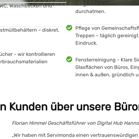
aufgefüllt – damit Ihre Mi
n WC, Waschbecken und
durchatmen.
Pflege von Gemeinschaftsf
tmüllbehältern – diskret,
Treppen – täglich gereinig
Eindruck.
ücher - wir kontrollieren
Fensterreinigung - Klare Si
erbrauchsmaterialien
Glasflächen von Büros, E
innen & außen, gründlich un
n Kunden über unsere Büro
Florian Himmel Geschäftsführer von Digital Hub Han
„Wir haben mit Servimonda einen vertrauenswürdigen 