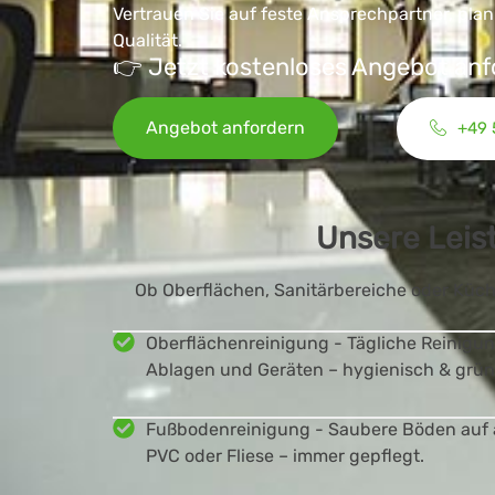
Vertrauen Sie auf feste Ansprechpartner, pla
Qualität.
👉 Jetzt kostenloses Angebot anf
Angebot anfordern
+49 
Unsere Leist
Ob Oberflächen, Sanitärbereiche oder Küche
Oberflächenreinigung - Tägliche Reinigun
Ablagen und Geräten – hygienisch & grün
Fußbodenreinigung - Saubere Böden auf a
PVC oder Fliese – immer gepflegt.