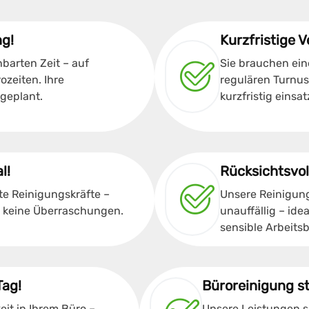
ng!
Kurzfristige V
barten Zeit – auf
Sie brauchen ein
zeiten. Ihre
regulären Turnus?
 geplant.
kurzfristig einsat
l!
Rücksichtsvoll
e Reinigungskräfte –
Unsere Reinigung
, keine Überraschungen.
unauffällig – ide
sensible Arbeitsb
Tag!
Büroreinigung st
eit in Ihrem Büro –
Unsere Leistungen s