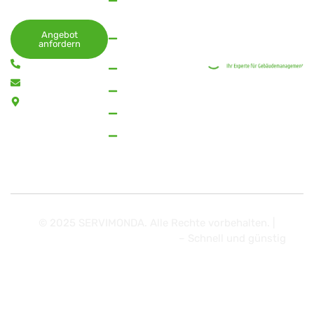
uns gerne!
Hannover
Impressum
Datenschutz
Reinigungsfirma
Angebot
anfordern
Hannover
0511 957 317 10
Gartenpflege
vertrieb@servimonda.de
Gebäudereinigung
Am
Büroreinigung
Herrenhäuser
Bahnhof 26
Treppenhausreinigung
30419 Hannover
© 2025
SERVIMONDA
. Alle Rechte vorbehalten. |
Hausmeisterservice Hannover
– Schnell und günstig